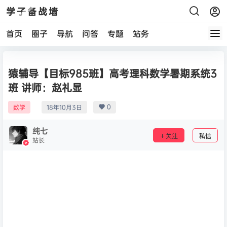
学子备战墙
首页
圈子
导航
问答
专题
站务
猿辅导【目标985班】高考理科数学暑期系统3
班 讲师：赵礼显
0
数学
18年10月3日
纯七
关注
私信
站长