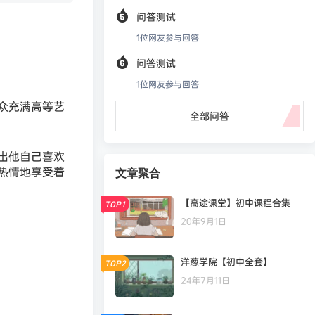
问答测试
1
位网友参与回答
问答测试
1
位网友参与回答
众充满高等艺
全部问答
出他自己喜欢
热情地享受着
文章聚合
【高途课堂】初中课程合集
TOP1
20年9月1日
洋葱学院【初中全套】
TOP2
24年7月11日