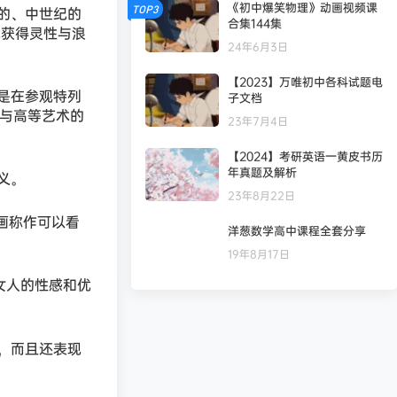
《初中爆笑物理》动画视频课
TOP3
的、中世纪的
合集144集
能获得灵性与浪
24年6月3日
【2023】万唯初中各科试题电
是在参观特列
子文档
性与高等艺术的
23年7月4日
【2024】考研英语一黄皮书历
年真题及解析
义。
23年8月22日
画称作可以看
洋葱数学高中课程全套分享
19年8月17日
女人的性感和优
，而且还表现