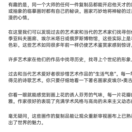
有趣的是，同一个大师的任何一件复制品都能开启他天才的
或抽象的临摹画时都有自己的秘诀。画家巧妙地将神秘的过
漫的心情。
在这里我们可以发现过去的艺术家和当代的艺术家们找寻创
季亚科夫画廊、埃尔米塔日或俄罗斯博物馆，这些实际上是非
色彩。这些艺术如同很多年前一样仍使艺术鉴赏家感到惊讶
许多艺术家在他们的作品中找寻历史，找寻上个世纪的形象
过去和当代艺术爱好者很珍惜艺术作品的“生活气息”。每
得见的诗歌艺术。你只要仔细地看一下著名画家皮埃尔•奥古
你看一眼就能感觉到画上花的诱人芬芳的气味，每一片花瓣
雅。作家很好的表现了充满学术风格与高尚的未来主义动态
毫无疑问，这些画作的复制品能让观众重新审视画布上已熟
出了世界的魅力。