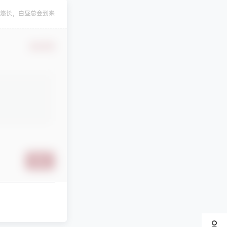
凄
发布圈子
悠长，白昼总会到来
凄
发布圈子
🏅2027版《经纶学霸·5星数学几何模型》（7-9年级通用）（数学）
确认修改
凄
发布圈子
🏅2027版《经络学霸·5星学霸》（9年级+中考重难点）（数学）（人教）
凄
发布圈子
🏅2027版《经络学霸·5星学霸》（9年级+中考重难点）（物理）（人教）
凄
发布圈子
🏅2027版《经纶学霸•5星学霸》（同步培优）（9年级）（化学）
清月
参与回答
贾帅高中数学网课
非常感谢！
提交
天南第一散修
对文章
2025考研数学课程合集
发布评论！
stevenfrog
对文章
五年高考三年模拟【九科全】（2024版）
发布评论！
纯七
对文章
万唯中考系列资料合集
发布评论！