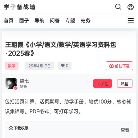
学子备战墙
首页
圈子
导航
问答
专题
站务
王朝霞《小学/语文/数学/英语学习资料包
·2025春》
0
数学
25年4月17日
前往下载
纯七
关注
私信
站长
包括活页计算、活页默写、助学手册、培优100分、核心知
识集锦等。PDF格式，可打印学习。
下载权限
查看