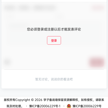
欢迎您，新朋友，感谢参与互动！
确认修改
您必须登录或注册以后才能发表评论
登录
提交
暂无讨论，说说你的看法吧
版权所有Copyright © 2026
学子备战墙
保留资源解释权，如有侵权，请联系
我及时处理。
・
豫ICP备20006229号-1
・
豫ICP备20006229号