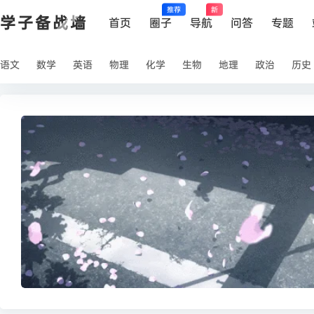
推荐
新
学子备战墙
首页
圈子
导航
问答
专题
语文
数学
英语
物理
化学
生物
地理
政治
历史