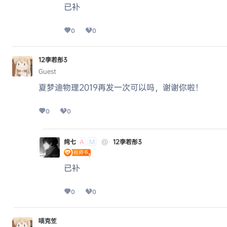
已补
0
0
12李若彤3
Guest
夏梦迪物理2019再发一次可以吗，谢谢你啦！
0
0
纯七
@
12李若彤3
A
M
已补
0
0
喵克笠