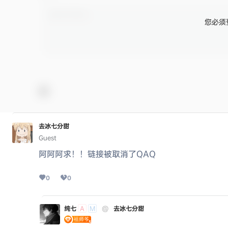
您必须
去冰七分甜
Guest
阿阿阿求！！链接被取消了QAQ
0
0
纯七
@
去冰七分甜
A
M