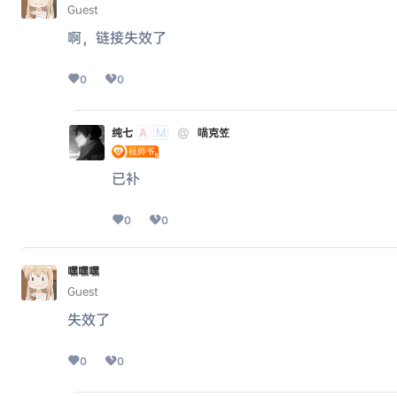
Guest
啊，链接失效了
0
0
纯七
@
喵克笠
A
M
已补
0
0
嘿嘿嘿
Guest
失效了
0
0