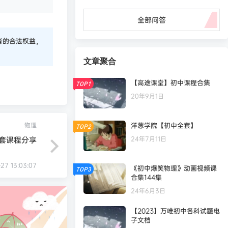
全部问答
者的合法权益，
文章聚合
【高途课堂】初中课程合集
TOP1
20年9月1日
物理
洋葱学院【初中全套】
TOP2
全套课程分享
24年7月11日
-27 13:03:07
《初中爆笑物理》动画视频课
TOP3
合集144集
24年6月3日
【2023】万唯初中各科试题电
子文档