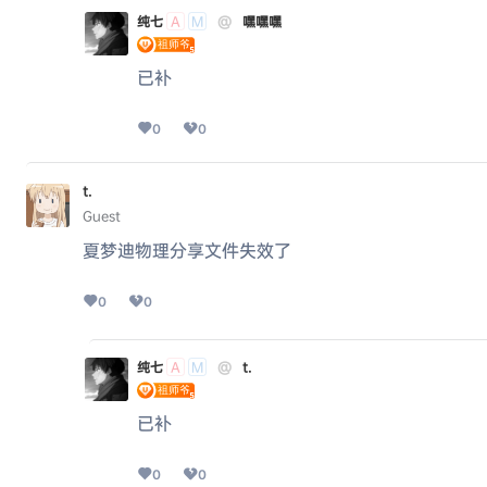
纯七
@
嘿嘿嘿
A
M
已补
0
0
t.
Guest
夏梦迪物理分享文件失效了
0
0
纯七
@
t.
A
M
已补
0
0