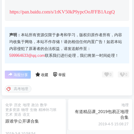
https://pan.baidu.com/s/1rKV50kP9ypcOoJFFB1AzgQ
声明：
本站所有资源仅限于参考和学习，版权归原作者所有，内容
均收集于网络，本站不作存储！请勿相信任何内置广告！如若本站
内容侵犯了原著者的合法权益，请发送邮件至：
599964633@qq.com
联系我们进行处理，我们将第一时间处理！
0
0
海报分享
收藏
举报
高考地理
化学
历史
地理
政治
数学
地理
更多资源
物理
生物
精神补习班
有道精品课_2019包易正地理
艺术
英语
语文
合集
跟谁学公开课合集
2019-4-5 15:08:27
2019-3-8 10:58:54