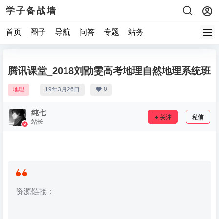
学子备战墙
首页
圈子
导航
问答
专题
站务
腾讯课堂_2018刘勖雯高考地理自然地理系统班
0
地理
19年3月26日
纯七
关注
私信
站长
资源链接：