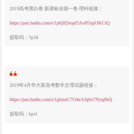
2019高考黑白卷 新课标全国一卷 理科链接：
https://pan.baidu.com/s/1p0jJf2eopf5Ao95xpOKCtQ
提取码：5p34
2019年4月华大新高考数学文理试题链接：
https://pan.baidu.com/s/1gfuruC7O4eAJq0o7Nyq8hQ
提取码：kpxl