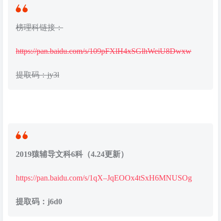
榜理科链接：
https://pan.baidu.com/s/109pFXlH4xSGlhWeiU8Dwxw
提取码：jy3l
2019猿辅导文科6科（4.24更新）
https://pan.baidu.com/s/1qX–JqEOOx4tSxH6MNUSOg
提取码：j6d0