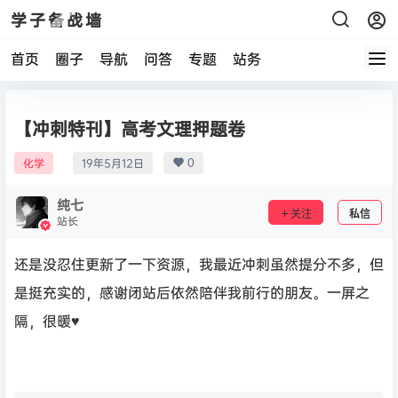
学子备战墙
首页
圈子
导航
问答
专题
站务
【冲刺特刊】高考文理押题卷
0
化学
19年5月12日
纯七
关注
私信
站长
还是没忍住更新了一下资源，我最近冲刺虽然提分不多，但
是挺充实的，感谢闭站后依然陪伴我前行的朋友。一屏之
隔，很暖♥