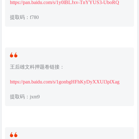
https://pan.baidu.com/s/1y0lBLJxv-TnYYUS3-UboRQ
提取码：f780
王后雄文科押题卷链接：
https://pan.baidu.com/s/1gonbgHFhKyDyXXUl3plXag
提取码：jxm9