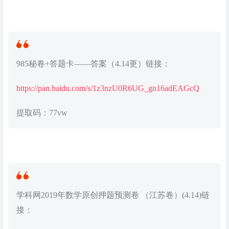
985秘卷+答题卡——答案（4.14更）链接：
https://pan.baidu.com/s/1z3nzU0R6UG_gn16adEAGcQ
提取码：77vw
学科网2019年数学原创押题预测卷 （江苏卷）(4.14)链
接：