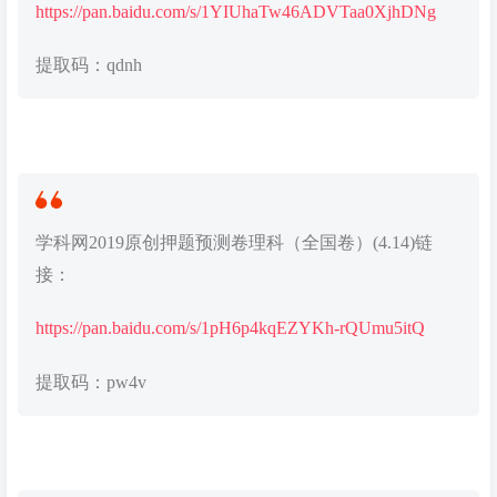
https://pan.baidu.com/s/1YIUhaTw46ADVTaa0XjhDNg
提取码：qdnh
学科网2019原创押题预测卷理科（全国卷）(4.14)链
接：
https://pan.baidu.com/s/1pH6p4kqEZYKh-rQUmu5itQ
提取码：pw4v