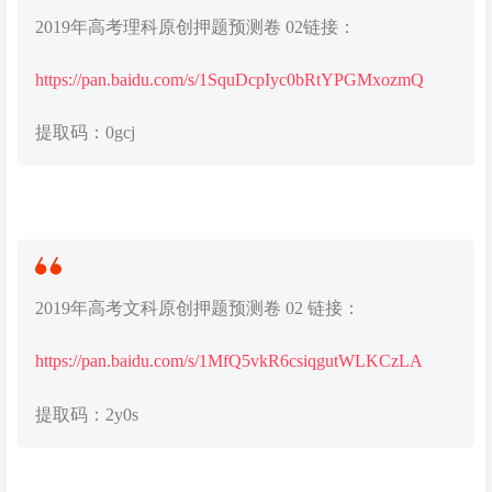
2019年高考理科原创押题预测卷 02链接：
https://pan.baidu.com/s/1SquDcpIyc0bRtYPGMxozmQ
提取码：0gcj
2019年高考文科原创押题预测卷 02 链接：
https://pan.baidu.com/s/1MfQ5vkR6csiqgutWLKCzLA
提取码：2y0s