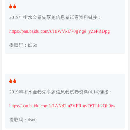
2019年衡水金卷先享题信息卷试卷资料链接：
https://pan.baidu.com/s/1tIWVkl770gYg9_yZePRDpg
提取码：k36o
2019年衡水金卷先享题信息卷试卷资料(4.14)链接：
https://pan.baidu.com/s/1ANd2m2VFRmvF6TLh2Qh9tw
提取码：dsn0