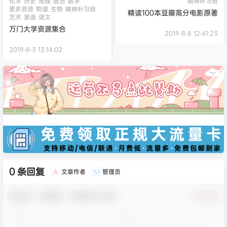
化学
历史
地理
政治
数学
精神补习班
更多资源
物理
生物
精神补习班
精读100本豆瓣高分电影原著
艺术
英语
语文
万门大学资源集合
2019-8-8 12:41:23
2019-8-3 13:14:02
0 条回复
文章作者
管理员
A
M
欢迎您，新朋友，感谢参与互动！
确认修改