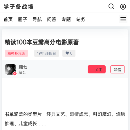
学子备战墙
首页
圈子
导航
问答
专题
站务
精读100本豆瓣高分电影原著
0
精神补习班
19年8月8日
纯七
关注
私信
站长
书单涵盖的类型片：经典文艺、奇情虐恋、科幻魔幻、烧脑
推理、儿童成长……