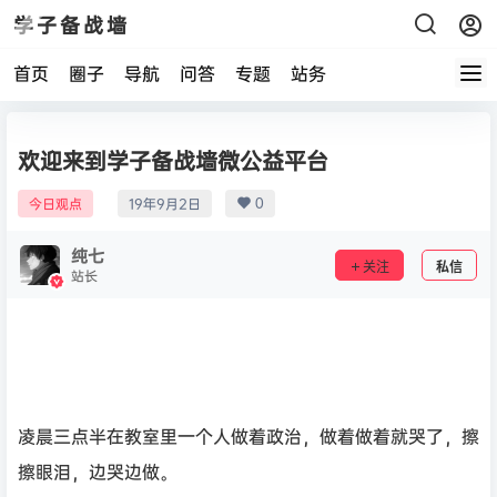
学子备战墙
首页
圈子
导航
问答
专题
站务
欢迎来到学子备战墙微公益平台
0
今日观点
19年9月2日
纯七
关注
私信
站长
凌晨三点半在教室里一个人做着政治，做着做着就哭了，擦
擦眼泪，边哭边做。