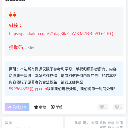
链接：
https://pan.baidu.com/s/1dag3ikEIuVKM7BBmST6CKQ
提取码：
klre
声明：
本站所有资源仅限于参考和学习，版权归原作者所有，内容
均收集于网络，本站不作存储！请勿相信任何内置广告！如若本站
内容侵犯了原著者的合法权益，请发送邮件至：
599964633@qq.com
联系我们进行处理，我们将第一时间处理！
0
0
海报分享
收藏
举报
数学
化学
历史
地理
政治
数学
物理
生物
英语
语文