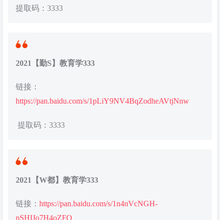
提取码：3333
2021【勤S】教育学333
链接：
https://pan.baidu.com/s/1pLiY9NV4BqZodheAVtjNnw
提取码：3333
2021【W都】教育学333
链接：
https://pan.baidu.com/s/1n4nVcNGH-
nSHIJo7H4oZFQ