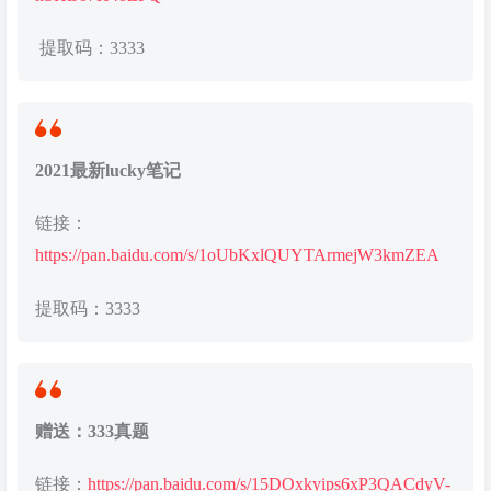
提取码：3333
2021最新lucky笔记
链接：
https://pan.baidu.com/s/1oUbKxlQUYTArmejW3kmZEA
提取码：3333
赠送：333真题
链接：
https://pan.baidu.com/s/15DOxkyips6xP3QACdyV-