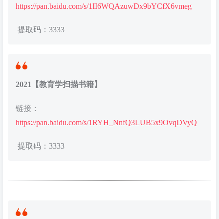
https://pan.baidu.com/s/1II6WQAzuwDx9bYCfX6vmeg
提取码：3333
2021【教育学扫描书籍】
链接：
https://pan.baidu.com/s/1RYH_NnfQ3LUB5x9OvqDVyQ
提取码：3333