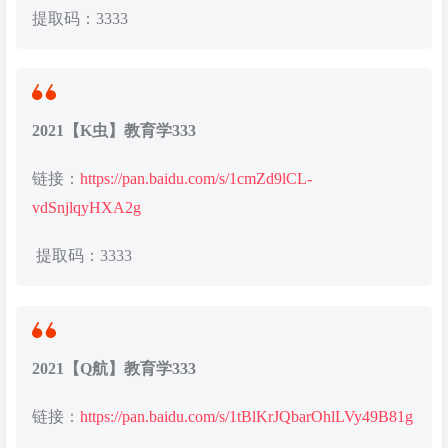
提取码：3333
2021【K虫】教育学333
链接：
https://pan.baidu.com/s/1cmZd9lCL-
vdSnjlqyHXA2g
提取码：3333
2021【Q航】教育学333
链接：
https://pan.baidu.com/s/1tBlKrJQbarOhlLVy49B81g