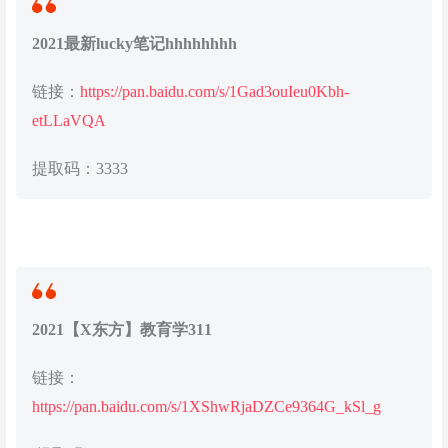
2021最新lucky笔记hhhhhhhh
链接：
https://pan.baidu.com/s/1Gad3ouIeu0Kbh-
etLLaVQA
提取码：3333
2021【X东方】教育学311
链接：
https://pan.baidu.com/s/1XShwRjaDZCe9364G_kSl_g