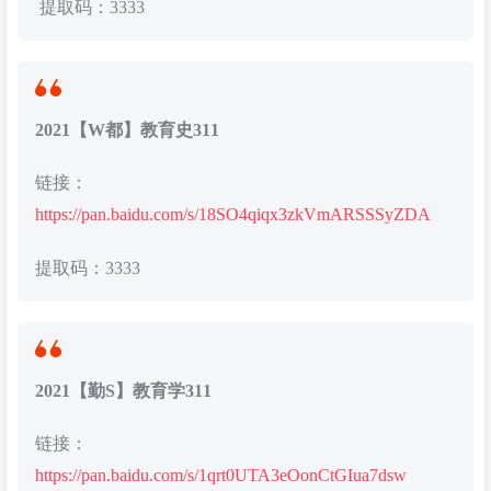
提取码：3333
2021【W都】教育史311
链接：
https://pan.baidu.com/s/18SO4qiqx3zkVmARSSSyZDA
提取码：3333
2021【勤S】教育学311
链接：
https://pan.baidu.com/s/1qrt0UTA3eOonCtGIua7dsw