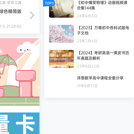
《初中爆笑物理》动画视频课
工具
软件工具
TOP3
合集144集
.4绿色精简版
24年6月3日
7-5 21:28:05
【2023】万唯初中各科试题电
凄
发布圈子
🏅2027版《天星教育•28天预习新高一》（语数英物化）
子文档
23年7月4日
凄
发布圈子
【2024】考研英语一黄皮书历
年真题及解析
凄
发布圈子
🏅2027版《经纶学霸·5星数学几何模型》（7-9年级通用）（数学）
23年8月22日
洋葱数学高中课程全套分享
凄
发布圈子
🏅2027版《经络学霸·5星学霸》（9年级+中考重难点）（数学）（人教）
19年8月17日
凄
发布圈子
🏅2027版《经络学霸·5星学霸》（9年级+中考重难点）（物理）（人教）
纯七
对文章
贾帅高中数学网课
发布评论！
清月
参与回答
贾帅高中数学网课
非常感谢！