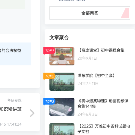
全部问答
文章聚合
【高途课堂】初中课程合集
者的合法权益，
TOP1
20年9月1日
洋葱学院【初中全套】
TOP2
24年7月11日
考研专区
《初中爆笑物理》动画视频课
TOP3
合集144集
统知识精讲班
24年6月3日
-15 17:41:24
【2023】万唯初中各科试题电
凄
发布圈子
🏅2027版《经络学霸·5星学霸》（9年级+中考重难点）（数学）（人教）
子文档