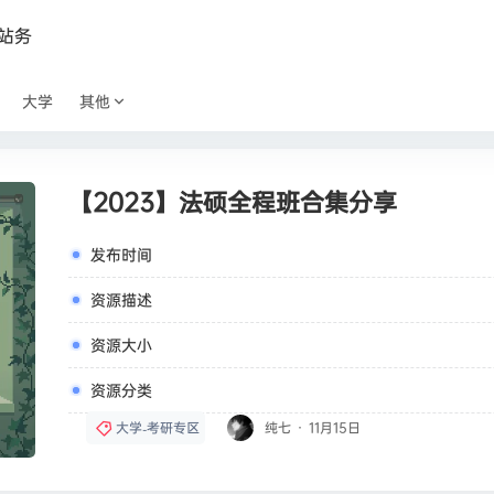
站务
大学
其他
【2023】法硕全程班合集分享
发布时间
资源描述
资源大小
资源分类
大学
考研专区
纯七
·
11月15日
-