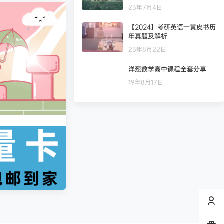
23年7月4日
凄
发布圈子
🏅2027版《经络学霸·5星学霸》（9年级+中考重难点）（物理）（人教）
【2024】考研英语一黄皮书历
年真题及解析
凄
发布圈子
🏅2027版《经纶学霸•5星学霸》（同步培优）（9年级）（化学）
23年8月22日
凄
发布圈子
🏅2027版《思维新观察》（7年级上）（数学）（人教版）
洋葱数学高中课程全套分享
19年8月17日
凄
发布圈子
🏅2027版《思维新观察》（9年级）（化学）（人教版）
stevenfrog
对文章
五年高考三年模拟【九科全】（2024版）
发布评论！
纯七
对文章
万唯中考系列资料合集
发布评论！
纯七
对文章
站点正式恢复访问
发布评论！
纯七
对文章
站点正式恢复访问
发布评论！