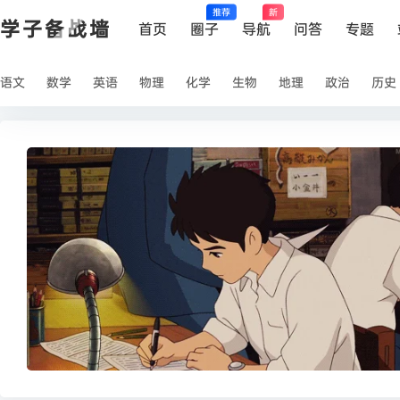
推荐
新
学子备战墙
首页
圈子
导航
问答
专题
语文
数学
英语
物理
化学
生物
地理
政治
历史