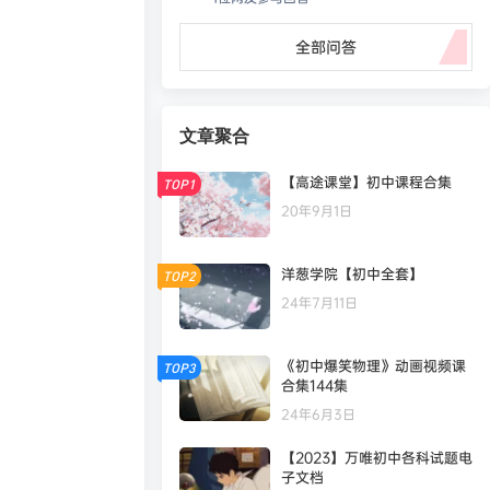
全部问答
文章聚合
【高途课堂】初中课程合集
TOP1
20年9月1日
洋葱学院【初中全套】
TOP2
24年7月11日
《初中爆笑物理》动画视频课
TOP3
合集144集
24年6月3日
【2023】万唯初中各科试题电
子文档