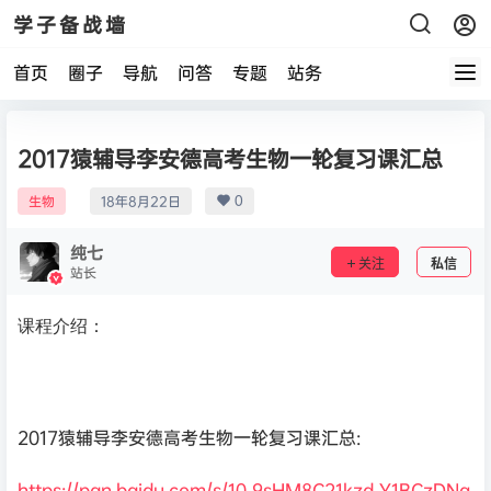
学子备战墙
首页
圈子
导航
问答
专题
站务
2017猿辅导李安德高考生物一轮复习课汇总
0
生物
18年8月22日
纯七
关注
私信
站长
课程介绍：
2017猿辅导李安德高考生物一轮复习课汇总:
https://pan.baidu.com/s/10_9sHM8C21kzd_Y1BCzDNg