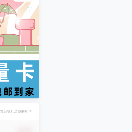
凄
发布圈子
🏅2027版《经纶学霸·5星数学几何模型》（7-9年级通用）（数学）
凄
发布圈子
🏅2027版《经络学霸·5星学霸》（9年级+中考重难点）（数学）（人教）
凄
发布圈子
🏅2027版《经络学霸·5星学霸》（9年级+中考重难点）（物理）（人教）
纯七
对文章
贾帅高中数学网课
发布评论！
清月
参与回答
贾帅高中数学网课
非常感谢！
天南第一散修
对文章
2025考研数学课程合集
发布评论！
stevenfrog
对文章
五年高考三年模拟【九科全】（2024版）
发布评论！
纯七
对文章
万唯中考系列资料合集
发布评论！
曾经慌乱过我的年华
纯七
对文章
站点正式恢复访问
发布评论！
确认修改