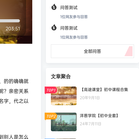
问答测试
1
位网友参与回答
问答测试
203:51
1
位网友参与回答
全部问答
文章聚合
，的的确确就
【高途课堂】初中课程合集
呢？亲密关系
TOP1
20年9月1日
名字，代之以
洋葱学院【初中全套】
TOP2
24年7月11日
到别人是怎么