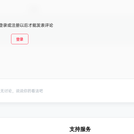
登录或注册以后才能发表评论
登录
暂无讨论，说说你的看法吧
支持服务