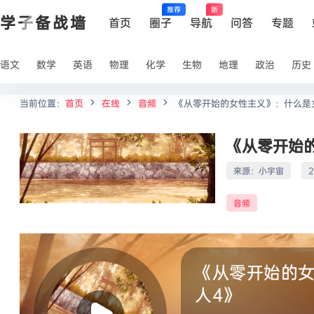
推荐
新
学子备战墙
首页
圈子
导航
问答
专题
语文
数学
英语
物理
化学
生物
地理
政治
历史
当前位置：
首页
在线
音频
《从零开始的女性主义》：什么是女
《从零开始
来源：
小宇宙
音频
《从零开始的女
人4》