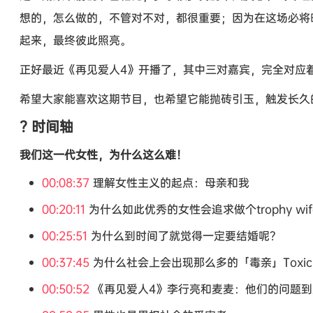
想的，怎么做的，不管对不对，都很重要；因为在这场必将
起来，最终彼此照亮。
正好最近《再见爱人4》开播了，其中三对嘉宾，完全对应
希望大家能喜欢这期节目，也希望它能抛砖引玉，触发长久
? 时间轴
我们这一代女性，为什么这么难！
00:08:37
理解女性主义的起点：母亲和我
00:20:11
为什么如此优秀的女性会追求做个trophy wif
00:25:51
为什么到时间了就觉得一定要结婚呢？
00:37:45
为什么社会上会出现那么多的「毒亲」Toxic P
00:50:52
《再见爱人4》李行亮和麦麦：他们的问题到