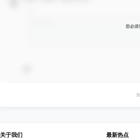
您必须
关于我们
最新热点