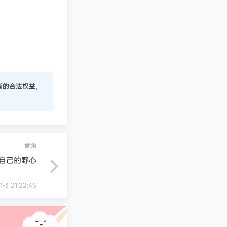
者的合法权益，
音频
视自己的野心
凄
发布圈子
🏅2027版《天星教育•28天预习新高一》（语数英物化）
1-3 21:22:45
凄
发布圈子