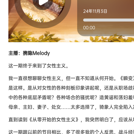
24年11月3日
00:00
主播：携隐Melody
这一期终于来到了女性主义。
我一直很想聊聊女性主义，但一直不知道从何开始。《瞬变
是这样。是从对女性的各种刻板印象讲起呢，还是从职场歧
中的各种底层矛盾呢？各种场合的骚扰呢？造黄谣和荡妇羞
母亲、主妇、妻子、处女……太多选择了，骑象人完全陷入决策
直到读到《从零开始的女性主义》，我突然明白了，应该从
这一期跟以前的节目相比，多了很多我的个人反思、战斗经