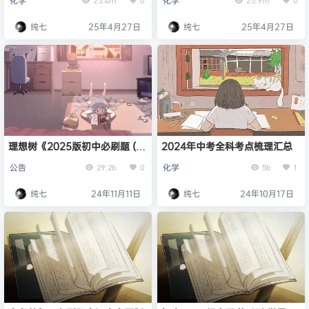
化学
化学
纯七
25年4月27日
纯七
25年4月27日
理想树《2025版初中必刷题 (全
2024年中考全科考点梳理汇总
科上册) 》[最新初中教辅]
公告
化学
29.2b
0
5b
1
纯七
24年11月11日
纯七
24年10月17日