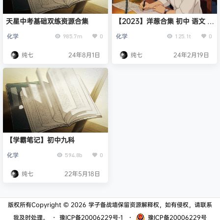
天星中考基础双练资源合集
【2023】洋葱合集 初中 语文 数
学 英语 物理 化学 生物 地理
化学
化学
985.7m
0
125.1t
0
纯七
24年8月1日
纯七
24年2月19日
【学霸笔记】初中九科
化学
594.8b
0
纯七
22年5月18日
版权所有Copyright © 2026
学子备战墙
保留资源解释权，如有侵权，请联系
我及时处理。
・
豫ICP备20006229号-1
・
豫ICP备20006229号