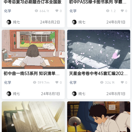
中考总复习必刷题合订本全国版
初中PASS绿卡图书系列 学霸笔
记 2024/2023/2022
化学
化学
664.1t
0
1.2
0
纯七
24年8月2日
纯七
24年8月1日
初中曲一线53系列 知识清单
天星金考卷中考45套汇编2023
2023版
版
化学
化学
599.7m
0
324.9t
0
纯七
24年8月1日
纯七
24年8月1日