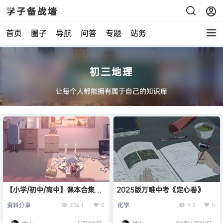
学子备战墙
首页
圈子
导航
问答
专题
站务
初三地理
让每个人都能拥有属于自己的知识库
【小学/初中/高中】课本合集
2025版万唯中考《定心卷》
（含教师专用书）
资料分享
化学
234.1
0
9.2
0