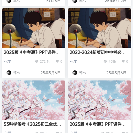
纯七
5月28日
纯七
25年6月12日
2025版《中考通》PPT课件
2022-2024新版初中中考必刷
（全九科）
题
化学
化学
272.1t
0
408b
0
纯七
25年5月6日
纯七
25年5月6日
53科学备考《2025初三全优卷·
2025版《中考通》PPT课件
人教版》
（全九科）
23.4m
0
25.9m
0