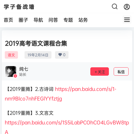
学子备战墙
首页
圈子
导航
问答
专题
站务
2019高考语文课程合集
0
语文
19年2月14日
纯七
关注
私信
站长
【2019董腾】2.古诗词
https://pan.baidu.com/s/1-
nm9Blco7nhFEGlYYfztjg
【2019董腾】3.文言文
https://pan.baidu.com/s/1S5iLabPCOhCO4LGvBW8tp
A