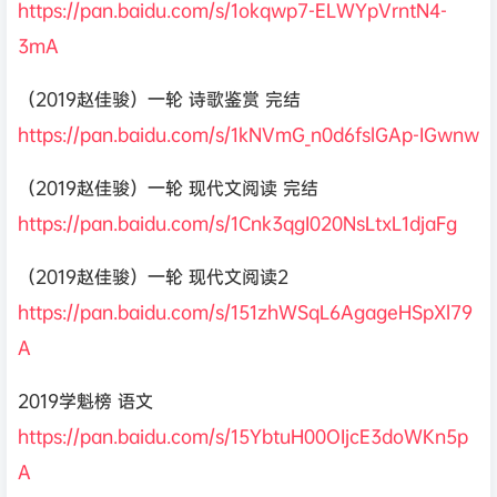
https://pan.baidu.com/s/1okqwp7-ELWYpVrntN4-
3mA
（2019赵佳骏）一轮 诗歌鉴赏 完结
https://pan.baidu.com/s/1kNVmG_n0d6fslGAp-IGwnw
（2019赵佳骏）一轮 现代文阅读 完结
https://pan.baidu.com/s/1Cnk3qgI020NsLtxL1djaFg
（2019赵佳骏）一轮 现代文阅读2
https://pan.baidu.com/s/151zhWSqL6AgageHSpXl79
A
2019学魁榜 语文
https://pan.baidu.com/s/15YbtuH00OIjcE3doWKn5p
A