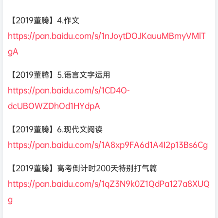
【2019董腾】4.作文
https://pan.baidu.com/s/1nJoytDOJKauuMBmyVMlT
gA
【2019董腾】5.语言文字运用
https://pan.baidu.com/s/1CD4O-
dcUBOWZDhOd1HYdpA
【2019董腾】6.现代文阅读
https://pan.baidu.com/s/1A8xp9FA6d1A4I2p13Bs6Cg
【2019董腾】高考倒计时200天特别打气篇
https://pan.baidu.com/s/1qZ3N9k0Z1QdPa127a8XUQ
g