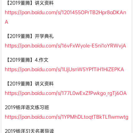
【2019董腾】讲义资料
https://pan.baidu.com/s/1201455OPrTB2Hpr8aDKAn
A
【2019董腾】开学典礼
https://pan.baidu.com/s/16vFxWyole-E5ni1oYRWvjA
【2019董腾】4.作文
https://pan.baidu.com/s/1lJjUsnW5YPfTiH1HiZEPKA
【2019董腾】讲义资料
https://pan.baidu.com/s/177L0wExZfPwkgo_rgTj6OA
2019杨洋语文练习班
https://pan.baidu.com/s/1YPMhDLtoqtTBkTLfIwmwtg
2019杨洋31天名著导读