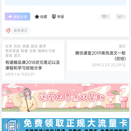
0
0
海报分享
收藏
举报
高考语文
化学
历史
地理
政治
数学
语文
更多资源
物理
生物
精神补习班
腾讯课堂2019乘风语文一轮
英语
语文
(完结)
有道精品课2018状元笔记以及
2019-2-23 22:29:12
课程和学习经验分享
2019-1-6 11:03:07