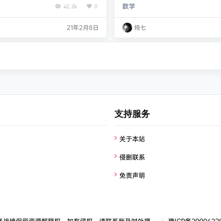
数学
42.2k
0
2020-暑】三年级升四年级英语暑期
欣） 【完结】【2020-暑】二年级
在线-麦诗阳） 资源获取 链接: htt
培训班（勤思在线-黄思琪） 资源获取 链接
21年2月8日
纯七
du.com/s/1NL1cm8AgIv075noxBU4
pan.baidu.com/s/1XLUZDPv7F
13a
Q 提取码: 9i3x
支持服务
关于本站
侵删联系
免责声明