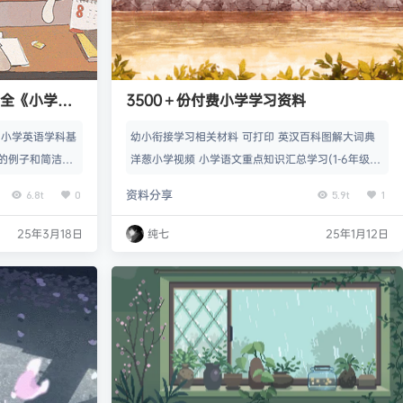
大全《小学篇
3500＋份付费小学学习资料
《小学英语学科基
幼小衔接学习相关材料 可打印 英汉百科图解大词典
的例子和简洁的
洋葱小学视频 小学语文重点知识汇总学习(1-6年级上
s”的方式在所讲
册) 小学数学知识点集锦 小学生硬笔书法课程 小学各
资料分享
6.8t
0
5.9t
1
虽以讲为主，但是
科学习小纸条台集 小红书超火的1-6年级上语文重点
基础上，精心编
知识汇总 象形9000 英语单词书 维克多英语系列 王
25年3月18日
纯七
25年1月12日
行巩固。同时，
朝霞核心知识集锦 少年得到《中小学文学常识课》
尽量避免使用抽
人教版数学1-6年级公式 2024年秋黄冈名卷1-6年级
。 《全新英语语
小学英语重点知识汇总.pdf 五上语…