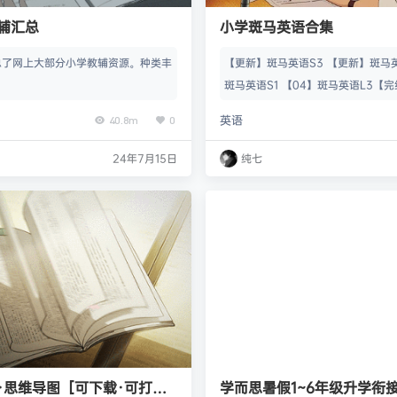
教辅汇总
小学斑马英语合集
,汇总了网上大部分小学教辅资源。种类丰
【更新】斑马英语S3 【更新】斑马英
斑马英语S1 【04】斑马英语L3【完结】
【02】斑马英语L1(Kevil整理) 【0
英语
40.8m
0
evil整理) 05、斑马英语 03、斑马
24年7月15日
纯七
·思维导图［可下载·可打
学而思暑假1~6年级升学衔