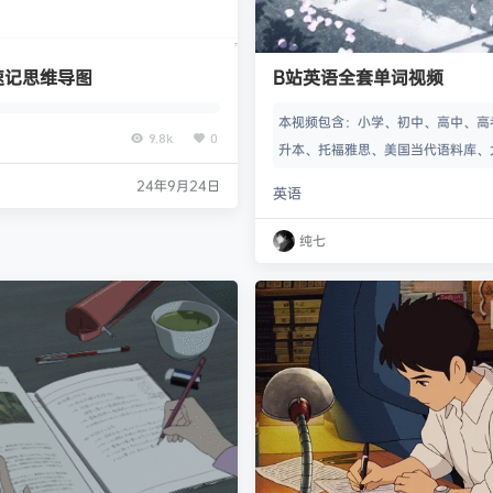
速记思维导图
B站英语全套单词视频
本视频包含：小学、初中、高中、高
9.8k
0
升本、托福雅思、美国当代语料库、
学四六级、大学考研、词组短语固定搭
24年9月24日
英语
s、BEC商务英语
纯七