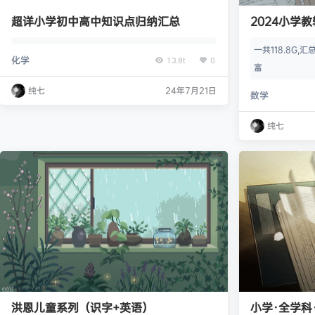
超详小学初中高中知识点归纳汇总
2024小学
一共118.8G
化学
13.8t
0
富
纯七
24年7月21日
数学
纯七
洪恩儿童系列（识字+英语）
小学·全学科