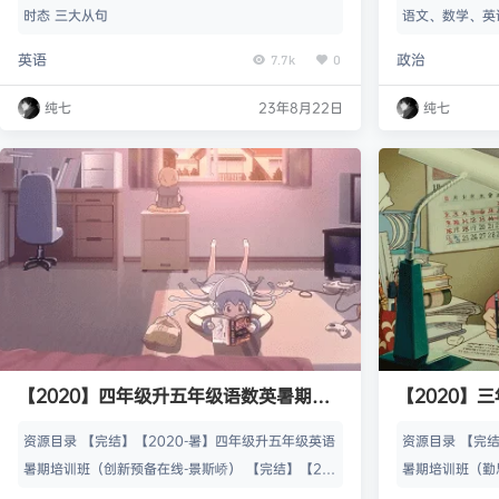
时态 三大从句
语文、数学、英
下册：语文、数
英语
政治
7.7k
0
年级起）、道德
一年级下 二年级
纯七
23年8月22日
纯七
年级上 四年级下
级下 资源获取 htt
【2020】四年级升五年级语数英暑期培
【2020】
训班（创新预备/勤思在线）
训班（勤思
资源目录 【完结】【2020-暑】四年级升五年级英语
资源目录 【完结
暑期培训班（创新预备在线-景斯峤） 【完结】【20
暑期培训班（勤思
20-暑】四年级升五年级数学暑期培训班（勤思在线-
暑】三年级升四