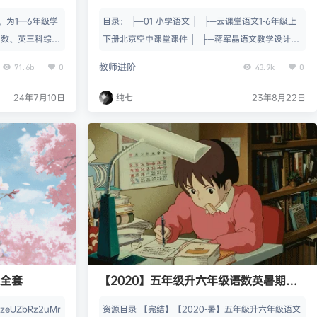
（新）
，为1—6年级学
目录： ├─01 小学语文 │ ├─云课堂语文1-6年级上
、数、英三科综合
下册北京空中课堂课件 │ ├─蒋军晶语文教学设计
巩固旧知识，1周
│ ├─深圳云课堂语文1-6上下册微课 课件教案 │ ├
教师进阶
71.6b
0
43.9k
0
重知识清单、复习
─统编版语文1-6年级上下册七彩课堂课件教案 │ ├─
，帮助学生夯实
统编版语文1-6年级上下册状元大课堂课件教案 │ └
24年7月10日
纯七
23年8月22日
新学期的学习做
─语文新增课件教案 ├─02 小学数学 │ ├─2022秋1
4周的学习内容，
-6年级上册各版本数学资源包 │ └─2023春1-6…
接。 内容涵盖学
级全套
【2020】五年级升六年级语数英暑期培
训班（勤思/创新预备在线）
/MzeUZbRz2uMr
资源目录 【完结】【2020-暑】五年级升六年级语文