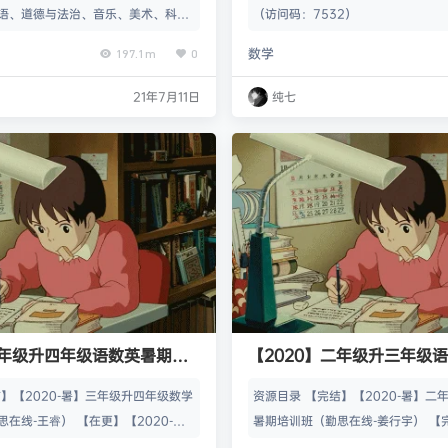
语、道德与法治、音乐、美术、科学
（访问码：7532）
学、数学北师大、英语英语（PEP三
数学
197.1m
0
与法治、音乐、美术、科学 一年级上
上 二年级下 三年级上 三年级下 四
21年7月11日
纯七
 五年级上 五年级下 六年级上 六年
ps://tongbu.eduyun.cn
三年级升四年级语数英暑期培
【2020】二年级升三年级
在线）
训班（勤思在线）
】【2020-暑】三年级升四年级数学
资源目录 【完结】【2020-暑】二
在线-王睿） 【在更】【2020-
暑期培训班（勤思在线-姜行宇） 【完
年级语文暑期培训班（勤思在线-罗玉
暑】二年级升三年级数学暑期培训班