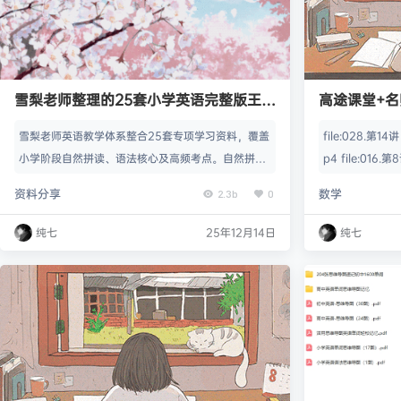
雪梨老师整理的25套小学英语完整版王炸
高途课堂+名
学习资料
雪梨老师英语教学体系整合25套专项学习资料，覆盖
file:028.
小学阶段自然拼读、语法核心及高频考点。自然拼读
p4 file:01
模块包含26个字母发音规则、CVC单词卡互动游戏
p4 file:02
资料分享
数学
2.3b
0
及音标发音规律图解，通过迷宫练习与晨读手册强化
mp4 file:01
字母记忆。介词专题创新性拆分方位与时间介词，以
第22讲 相似的推广
纯七
25年12月14日
纯七
场景化图示解析”in front of””between”等18组易混
不变量解分数应用题 
词组，配套100个常考介词短语速记表。 语法体系构
常规…
建方案包含13页系统框架梳理与20个口诀解析，…