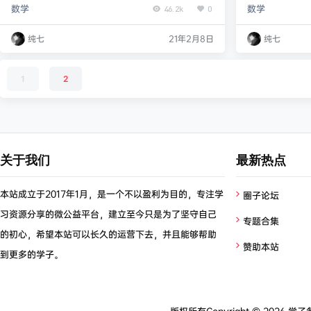
数学
数学
46.2k
0
李士超） 【完结】【2020-暑】四年级升五年级语文
清） 【完结】【
暑期培训班（勤思在线-薛侠） 资源获取 链接: http
培训班（创新预备
纯七
21年2月8日
纯七
s://pan.baidu.com/s/1RKEcGDm9oJahAJtWLKH
ps://pan.bai
zHA 提取码: yink
q-g 提取码: c
1
2
关于我们
最新热点
本站成立于2017年1月，是一个不以盈利为目的，专注学
圈子论坛
习资源分享的微公益平台，建立至今只是为了坚守自己
专题合集
的初心，希望本站可以长久的运营下去，并且能够帮助
赞助本站
到更多的学子。