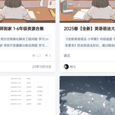
师到家 1-6年级资源合集
2025春【全新】英语语法
+初中篇+高中篇》
第14讲 用分合转换化解决工程问题 学习.m
《全新英语语法 小学篇》内容涵盖
6.第8讲 寻找不变量解分数应用题 学习.m
本要求》的全部语法知识。通过精选
5.第13讲 设具体值解基础工程问题 预览.
分析来梳理基本的语法知识，以“tip
语文
2.2
0
0.第5讲 量率单位一 学习.mp4 file:044
的知识点后，给予适当补充说明。 
 学习.mp4 file:015.第8讲 寻找
也和练相结合，在讲解语法知识点的
25年11月13日
纯七
预览.mp4 file:005.第3讲 分数
写了相关语法知识点的练习，及时进
根据小学生的认知特点，本书编写时
象和生僻的语言，更方便小学生使用
法 初中篇》是一本好…