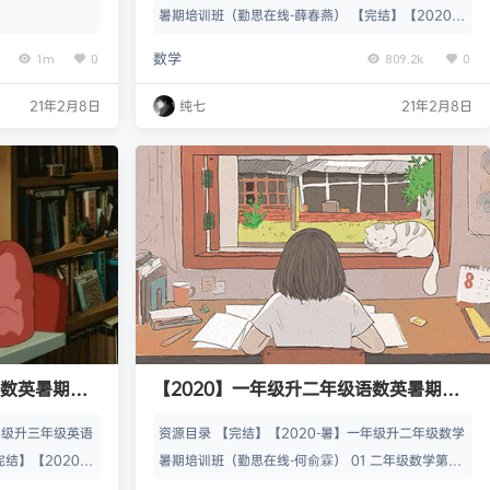
暑期培训班（勤思在线-薛春燕） 【完结】【2020-
暑】五年级升六年级英语暑期培训班（创新预备在线-
数学
1m
0
809.2k
0
崔永利） 【完结】【2020-暑】五年级升六年级数学
暑期培训班（勤思在线-邢永刚） 资源获取 https://p
21年2月8日
纯七
21年2月8日
an.baidu.com/s/10wLyvRCBy_JiQ7tYpk7nRw
凄
发布圈子
提取码: 2jxd
凄
发布圈子
🏅2027版《经纶学霸·5星数学几何模型》（7-9年级通用）（数学）
凄
发布圈子
🏅2027版《经络学霸·5星学霸》（9年级+中考重难点）（数学）（人教）
凄
发布圈子
🏅2027版《经络学霸·5星学霸》（9年级+中考重难点）（物理）（人教）
凄
发布圈子
🏅2027版《经纶学霸•5星学霸》（同步培优）（9年级）（化学）
语数英暑期培
【2020】一年级升二年级语数英暑期培
训班
清月
参与回答
贾帅高中数学网课
非常感谢！
年级升三年级英语
资源目录 【完结】【2020-暑】一年级升二年级数学
结】【2020-
暑期培训班（勤思在线-何俞霖） 01 二年级数学第01
天南第一散修
对文章
2025考研数学课程合集
发布评论！
（勤思在线-杨
讲-组数中的枚举 02 二年级数学第02讲-表内乘法 0