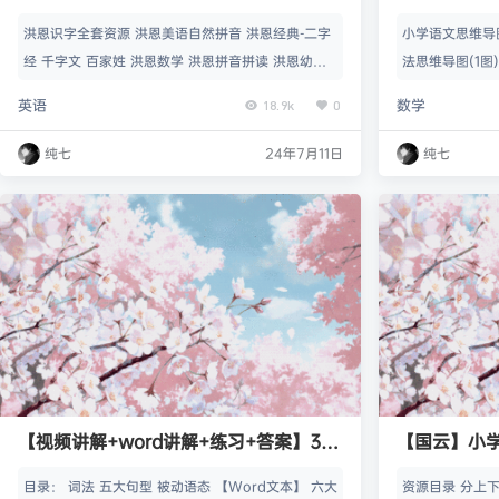
印］
洪恩识字全套资源 洪恩美语自然拼音 洪恩经典-二字
小学语文思维导图
经 千字文 百家姓 洪恩数学 洪恩拼音拼读 洪恩幼儿
法思维导图(1图)
数学[DVD6集全] 洪恩小小幼儿英语视频+音频+教材
df 小学数学-思维
英语
数学
18.9k
0
洪恩小乌龟学英语17VCD 洪恩小乌龟学美语 洪恩宝
宝学音乐4集 洪恩双语绘本 洪恩儿童英语 洪恩Supe
纯七
24年7月11日
纯七
rTeddy国际幼儿英语16集 洪恩Magic Teddy国际幼
儿英语家庭版8集 洪恩Hello Teddy英语全48集 001
-洪恩G…
【视频讲解+word讲解+练习+答案】30
【国云】小学
课时玩转小学语法（全）夏川 30讲
文、数学、英
目录： 词法 五大句型 被动语态 【Word文本】 六大
资源目录 分上
治、音乐、