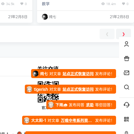
数学
34.5k
0
18.4m
0
升三年级语文暑期
3 二年级数学第03讲-巧用乘法数图形 04 二年级数
stevenfrog
对文章
五年高考三年模拟【九科全】（2024版）
发布评论！
: https://
学第04讲-搭配中的枚举 05 二年级数学第05讲-种树
21年2月8日
纯七
21年2月8日
Pp2qCZ6bMrxd
游戏 06 二年级数学第06讲-表内除法 07 二年级数
纯七
对文章
万唯中考系列资料合集
发布评论！
学第07讲-图形拼接 08 二年级数学第08讲 09 二年
❮
❯
级数学第09讲…
纯七
对文章
站点正式恢复访问
发布评论！
纯七
对文章
站点正式恢复访问
发布评论！
关注交流
tigerish
对文章
站点正式恢复访问
发布评论！
下雨🌧️
发布问答
求助
等您回答！
大太阳-1
对文章
万唯中考系列资料合集
发布评论！
官方Q群
Hauser
对文章
站点正式恢复访问
发布评论！