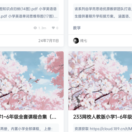
列）
知识点归纳(14图).pdf 小学英语语
该系列由学而思培优原教研团队打造
.pdf 小学英语单词思维导图(17图).p
生提供暑期升学衔接方案。 涵盖语
导图(14图).pdf
练习，采用“3+1”模式，即3周复习
数学
1.3m
0
衔接新知识。 每天练习量适中，注
巩固、知识衔接和自测练习四大模块
24年7月11日
纯七
基础、培养能力，实现温故知新，为
好充分准备。 本册书设有28天，共
1~3周为巩固复习，第4周为知识衔
习习惯漫画、…
1~6年级全套课程合集（语
233网校人教版小学1–6年
语、PEP三年级、道德与法
下两册，内置小学全部课程， 上册：
资源获取 https://cloud.189.cn/t
美术、科学）