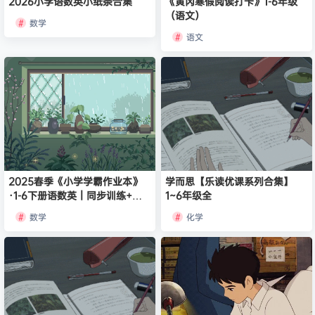
2026小学语数英小纸条合集
《黄冈寒假阅读打卡》1-6年级
（语文）
数学
语文
2025春季《小学学霸作业本》
学而思【乐读优课系列合集】
·1-6下册语数英｜同步训练+拔
1~6年级全
高提升
数学
化学